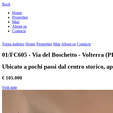
Back
Home
Properties
Map
About us
Contacts
Torna indietro
Home
Properties
Map
About us
Contacts
01/FC605
- Via del Boschetto - Volterra (PI
Ubicato a pochi passi dal centro storico, a
€ 105.000
Vedi tutte