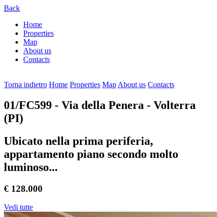
Back
Home
Properties
Map
About us
Contacts
Torna indietro
Home
Properties
Map
About us
Contacts
01/FC599
- Via della Penera - Volterra
(PI)
Ubicato nella prima periferia,
appartamento piano secondo molto
luminoso...
€ 128.000
Vedi tutte