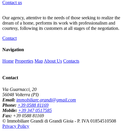
Contact us
Our agency, attentive to the needs of those seeking to realize the
dream of a home, performs its work with professionalism and
courtesy, following its customers at all stages of the negotiation.
Contact
Navigation
Home
Properties
Map
About Us
Contacts
Contact
Via Guarnacci, 20
56048 Volterra (PI)
Email:
immobiliare.grandi@gmail.com
Phone:
+39 0588 81169
Mobile:
+39 347 0517585
Fax:
+39 0588 81169
© Immobiliare Grandi di Grandi Gioia - P. IVA 01854510508
Privacy Policy