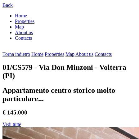
Back
Home
Properties
Map
About us
Contacts
Torna indietro
Home
Properties
Map
About us
Contacts
01/CS579
- Via Don Minzoni - Volterra
(PI)
Appartamento centro storico molto
particolare...
€ 145.000
Vedi tutte